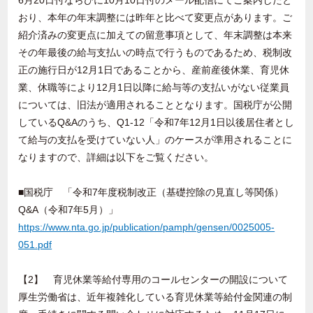
6月20日付ならびに10月10日付のメール配信にてご案内したと
おり、本年の年末調整には昨年と比べて変更点があります。ご
紹介済みの変更点に加えての留意事項として、年末調整は本来
その年最後の給与支払いの時点で行うものであるため、税制改
正の施行日が12月1日であることから、産前産後休業、育児休
業、休職等により12月1日以降に給与等の支払いがない従業員
については、旧法が適用されることとなります。国税庁が公開
しているQ&Aのうち、Q1-12「令和7年12月1日以後居住者とし
て給与の支払を受けていない人」のケースが準用されることに
なりますので、詳細は以下をご覧ください。
■国税庁 「令和7年度税制改正（基礎控除の見直し等関係）
Q&A（令和7年5月）」
https://www.nta.go.jp/publication/pamph/gensen/0025005-
051.pdf
【2】 育児休業等給付専用のコールセンターの開設について
厚生労働省は、近年複雑化している育児休業等給付金関連の制