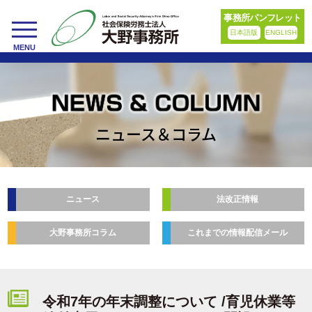
事務所パンフレット
日本語版
ENGLISH
toggle
MENU
navigation
ニュース＆コラム
ニュース
法改正情報
大野事務所コラム
これまでの情報配信メール
令和7年の年末調整について /育児休業等