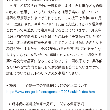
この度、所得税法施行令の一部改正により、自動車などを通勤
のために使用している人に支給する通勤手当の一部について、
非課税限度額が引き上げられました。この改正は令和7年11月
20日に施行され、令和7年4月1日以後に支払われるべき通勤手
当についても遡及して適用を受けることになります。4月以降
に改正前の非課税限度額を超えた通勤手当を支払っていた場合
には、改正後の限度額を適用し直すことにより払い過ぎとなる
税額が発生するため、令和7年分の年末調整で対応が必要とな
ります。なお、令和7年中に退職した人についても、源泉徴収
票の再交付が必要になることがあります。国税庁では、具体的
なQ&Aを含む案内と合わせて解説動画も公開していますので、
詳細については以下のリンク先を参照ください。
■国税庁 「通勤手当の非課税限度額の改正について」
https://www.nta.go.jp/users/gensen/2025tsukin/index.htm
2）所得税の基礎控除等の見直しに関する留意事項