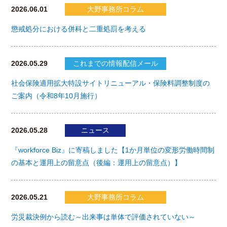
2026.06.01
大野事務所コラム
懲戒処分における併科と二重処罰を考える
2026.05.29
これまでの情報配信メール
社会保険適用拡大特設サイトリニューアル・保険料調整制度の
ご案内（令和8年10月施行）
2026.05.28
ニュース
『workforce Biz』に寄稿しました【1か月単位の変形労働時間制
の基本と運用上の留意点（後編：運用上の留意点）】
2026.05.21
大野事務所コラム
労災裁決例から読む～出来事は単体で評価されていない～