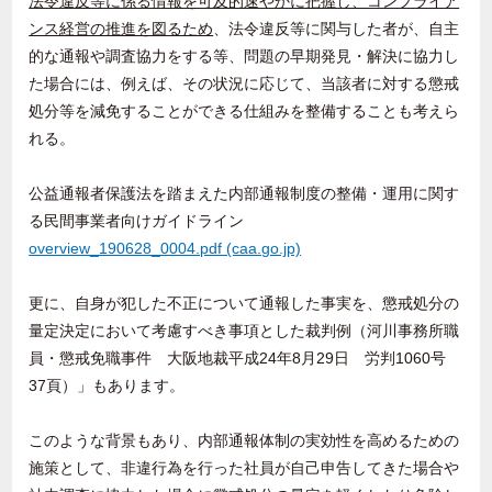
法令違反等に係る情報を可及的速やかに把握し、コンプライア
ンス経営の推進を図るため
、法令違反等に関与した者が、自主
的な通報や調査協力をする等、問題の早期発見・解決に協力し
た場合には、例えば、その状況に応じて、当該者に対する懲戒
処分等を減免することができる仕組みを整備することも考えら
れる。
公益通報者保護法を踏まえた内部通報制度の整備・運用に関す
る民間事業者向けガイドライン
overview_190628_0004.pdf (caa.go.jp)
更に、自身が犯した不正について通報した事実を、懲戒処分の
量定決定において考慮すべき事項とした裁判例（河川事務所職
員・懲戒免職事件 大阪地裁平成
24
年
8
月
29
日 労判
1060
号
37
頁）」もあります。
このような背景もあり、内部通報体制の実効性を高めるための
施策として、非違行為を行った社員が自己申告してきた場合や