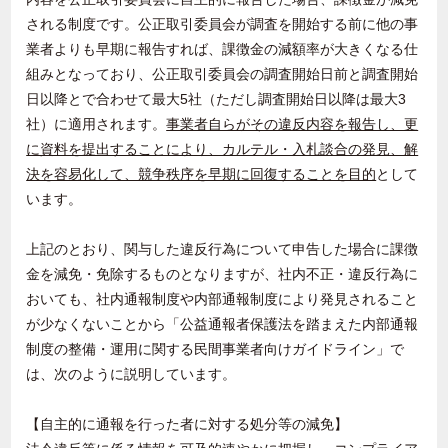
される制度です。公正取引委員会が調査を開始する前に他の事
業者よりも早期に報告すれば、課徴金の減額率が大きくなる仕
組みとなっており、公正取引委員会の調査開始日前と調査開始
日以降とで合わせて最大
5
社（ただし調査開始日以降は最大
3
社）に適用されます。
事業者自らがその違反内容を報告し、更
に資料を提出することにより、カルテル・入札談合の発見、解
決を容易化して、競争秩序を早期に回復することを目的
として
います。
上記のとおり、関与した違反行為について申告した場合に課徴
金を減免・免除するものとなりますが、社内不正・違反行為に
おいても、社内通報制度や内部通報制度により発見されること
が少なくないことから「公益通報者保護法を踏まえた内部通報
制度の整備・運用に関する民間事業者向けガイドライン」で
は、次のように説明しています。
【自主的に通報を行った者に対する処分等の減免】