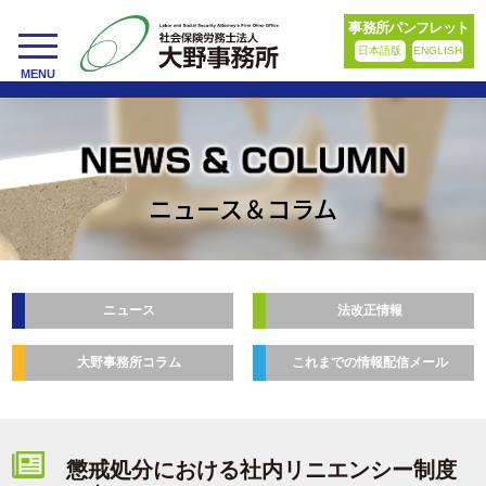
事務所パンフレット
日本語版
ENGLISH
toggle
MENU
navigation
ニュース＆コラム
ニュース
法改正情報
大野事務所コラム
これまでの情報配信メール
懲戒処分における社内リニエンシー制度