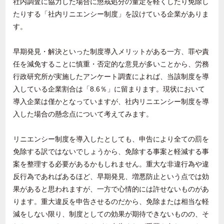
社内調査に協力した場合に懲戒処分の量定を軽くしたり免除し
たりする「社内リニエンシー制度」を設けている企業がありま
す。
早期発見・解決といった制度導入メリットがある一方、罪や責
任を減免することに慎重・否定的な意見が多いことから、労務
行政研究所が実施したアンケート調査によれば、当該制度を導
入している企業割合は「
8.6
％」に留まります。現状において
導入企業は僅かとなっていますが、社内リニエンシー制度を導
入した場合の懸念点について考えてみます。
リニエンシー制度を導入したとしても、申告により全ての罰を
免除する訳ではないでしょうから、免除する事案と軽減する事
案を整理する必要があるかもしれません。重大な非違行為や違
反行為であればあるほど、早期発見、増悪防止という点では効
果があると思われますが、一方で心情的には許せないものがあ
ります。重大違反を申告させるのだから、免除または相当な軽
減をしない限り、制度としての効果が期待できないものの、そ