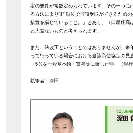
定の要件が複数定められています。その一つに
る方法により
1
円単位で当該受取ができるための
措置を講じていること。」とあり、（口座残高
と大差ないものと考えられます。
また、法改正ということではありませんが、来
って行っている場合における当該労使協定の見
「
5
％を一般基本給・賞与等に乗じた額」（現行
執筆者：深田
深田 