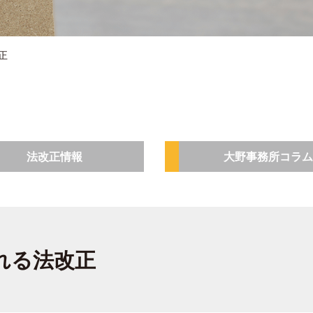
正
法改正情報
大野事務所コラム
れる法改正