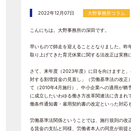
2022年12月07日
大野事務所コラム
こんにちは。大野事務所の深田です。
早いもので師走を迎えることとなりました。昨
取り上げてきた育児休業に関する法改正は実務
さて、来年度（
2023
年度）に目を向けますと、
対する割増賃金の見直し」（労働基準法の改正
て（
2010
年
4
月施行）、中小企業への適用が猶
に成立したいわゆる働き方改革関連法に含まれ
働条件通知書・雇用契約書の改定といった対応
労働基準法関係ということでは、施行規則の改
る賃金の支払と同様、労働者本人の同意が前提