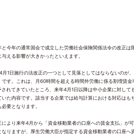
年と今年の通常国会で成立した労働社会保険関係法令の改正は
に与える影響が大きかったといえます。
4
月
1
日施行の法改正の一つとして見落としてはならないのが、
）です。これは、月
60
時間を超える時間外労働に係る割増賃金
予されてきていたところ、来年
4
月
1
日以降は中小企業に対して
ていた内容です。該当する企業では給与計算における対応はも
も必要となります。
正により来年
4
月から「資金移動業者の口座への賃金支払」が可
となりますが、厚生労働大臣が指定する資金移動業者の口座へ