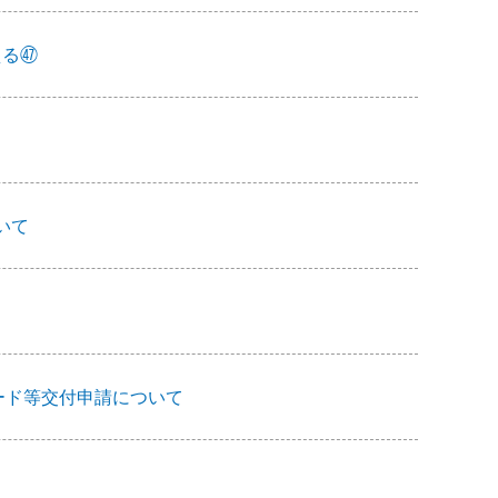
える㊼
いて
ード等交付申請について