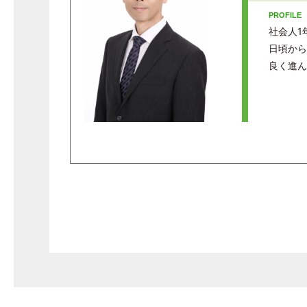
社会人1
日頃から
良く進ん