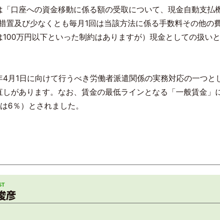
は「口座への資金移動に係る額の受取について、現金自動支払
措置及び少なくとも毎月
1
回は当該方法に係る手数料その他の
は
100
万円以下といった制約はありますが）現金としての扱い
年
4
月
1
日に向けて行うべき労働者派遣関係の実務対応の一つと
直しがあります。なお、賃金の最低ラインとなる「一般賃金」
は
6
％）とされました。
俊彦