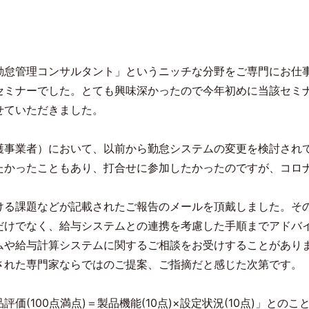
勤怠管理コンサルタント」というニッチな分野をご専門にお仕
セミナーでした。とても興味深かったので今年初めに当該セミ
せていただきました。
護事業者）において、以前から勤怠システムの変更を検討され
たかったこともあり、打合せに参加したかったのですが、コロ
ける課題などが記載されたご報告のメールを頂戴しました。そ
だけでなく、給与システムとの連携を考慮した手順までアドバ
ムや給与計算システムに関するご相談をお受けすることがあり
された専門家ならではのご提案、ご指摘だと感じた次第です。
品評価
(100
点満点
)
＝製品機能
(10
点
)×
設定状況
(10
点
)
」とのこ