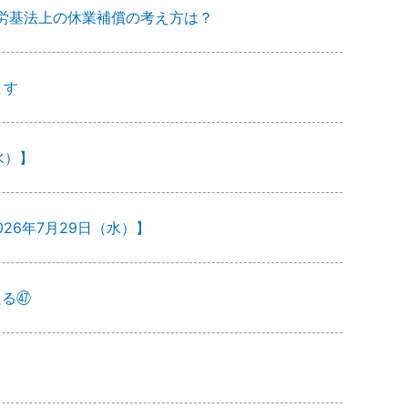
労基法上の休業補償の考え方は？
ます
水）】
26年7月29日（水）】
える㊼