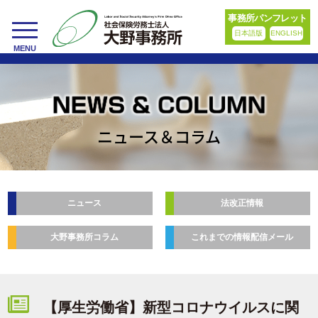
事務所パンフレット
日本語版
ENGLISH
toggle
MENU
navigation
ニュース＆コラム
ニュース
法改正情報
大野事務所コラム
これまでの情報配信メール
【厚生労働省】新型コロナウイルスに関