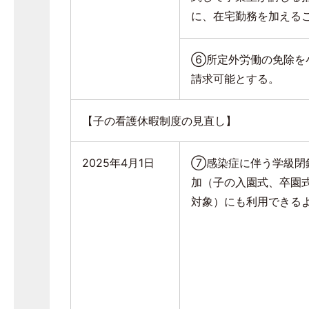
に、在宅勤務を加える
⑥所定外労働の免除を
請求可能とする。
【子の看護休暇制度の見直し】
2025年
4
月
1
日
⑦感染症に伴う学級閉
加（子の入園式、卒園
対象）にも利用できる