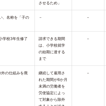
させるため」
い、名称を「子の
－
－
。
小学校
3
年生修了
請求できる期間
－
は、小学校就学
の始期に達する
まで
除外の仕組みを廃
継続して雇用さ
－
れた期間が
6
か月
未満の労働者を
労使協定によっ
て対象から除外
することができ