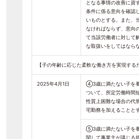
となる事情の改善に資
条件に係る意向を確認
いものとする。また、
なければならず、意向
て当該労働者に対して
な取扱いをしてはなら
【子の年齢に応じた柔軟な働き方を実現する
2025年
4
月
1
日
④
3
歳に満たない子を
ついて、所定労働時間
性質上困難な場合の代
宅勤務を加えることと
⑤
3
歳に満たない子を
関して事業主が講じる