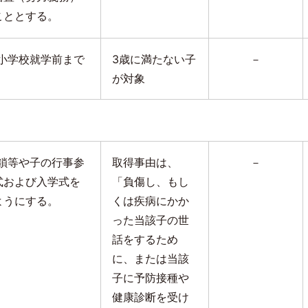
こととする。
小学校就学前まで
3歳に満たない子
－
が対象
鎖等や子の行事参
取得事由は、
－
式および入学式を
「負傷し、もし
ようにする。
くは疾病にかか
った当該子の世
話をするため
に、または当該
子に予防接種や
健康診断を受け