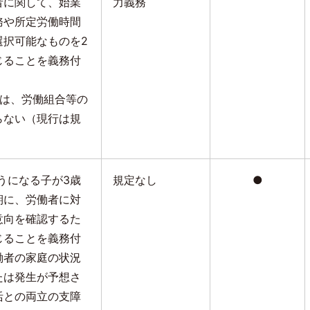
者に関して、始業
力義務
務や所定労働時間
選択可能なものを
2
じることを義務付
ては、労働組合等の
らない（現行は規
うになる子が
3
歳
規定なし
●
期に、労働者に対
意向を確認するた
じることを義務付
働者の家庭の状況
たは発生が予想さ
活との両立の支障