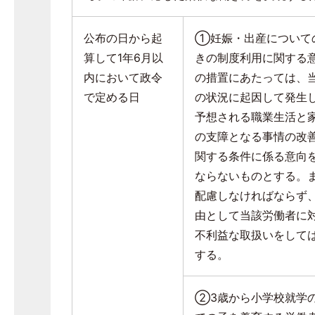
公布の日から起
①妊娠・出産について
算して
1
年
6
月以
きの制度利用に関する
内において政令
の措置にあたっては、
で定める日
の状況に起因して発生
予想される職業生活と
の支障となる事情の改
関する条件に係る意向
ならないものとする。
配慮しなければならず
由として当該労働者に
不利益な取扱いをして
する。
②
3
歳から小学校就学