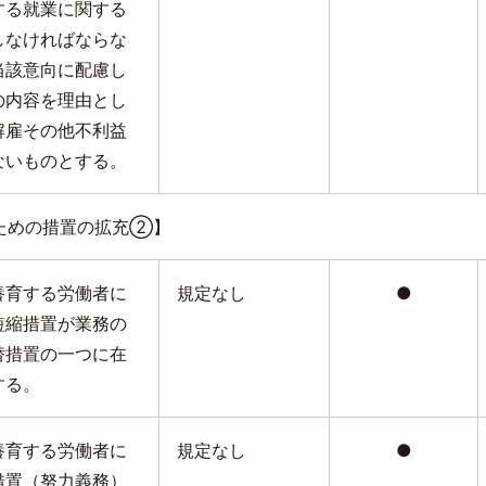
する就業に関する
しなければならな
当該意向に配慮し
の内容を理由とし
解雇その他不利益
ないものとする。
ための措置の拡充②】
養育する労働者に
規定なし
●
短縮措置が業務の
替措置の一つに在
する。
養育する労働者に
規定なし
●
措置（努力義務）