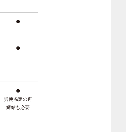
●
●
●
労使協定の再
締結も必要