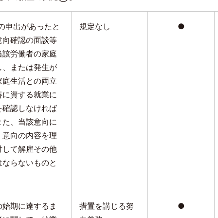
の申出があったと
規定なし
●
意向確認の面談等
当該労働者の家庭
し、または発生が
家庭生活との両立
善に資する就業に
を確認しなければ
また、当該意向に
、意向の内容を理
対して解雇その他
はならないものと
の始期に達するま
措置を講じる努
●