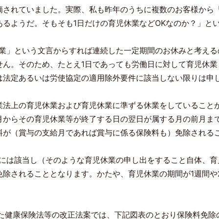
摘されていました。実際、私も昨年のうちに複数のお客様から
あるようだ。そもそも
1
日だけの育児休業など
OK
なのか？」と
業」という文言からすれば連続した一定期間のお休みと考える
せん。そのため、たとえ
1
日であっても労働日に対して育児休業
は法定あるいは労使協定の適用除外要件に該当しない限りは申
業法上の育児休業および育児休業に準ずる休業をしていること
月からその育児休業等が終了する日の翌日が属する月の前月ま
料が（賞与の支給月であれば賞与に係る保険料も）免除される
には該当し（そのような育児休業の申し出をすること自体、育
免除されることとなります。かたや、育児休業の期間が
1
週間や
た健康保険法等の改正法案では、下記図表のとおり保険料免除