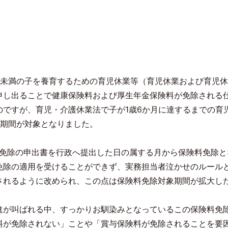
未満の子を養育するための育児休業等（育児休業および育児
申し出ることで健康保険料および厚生年金保険料が免除される
のですが、育児・介護休業法で子が
1
歳
6
か月に達するまでの育
期間が対象となりました。
免除の申出書を行政へ提出した日の属する月から保険料免除と
免除の適用を受けることができず、実務担当者泣かせのルール
されるように改められ、この点は保険料免除対象期間が拡大し
進が叫ばれる中、すっかりお馴染みとなっているこの保険料免
料が免除されない」ことや「賞与保険料が免除されることを要