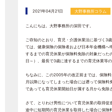
2021年04月21日
大野事務所コラム
こんにちは。大野事務所の深田です。
ご存知のとおり、育児・介護休業法に基づく
3
歳
ては、健康保険の保険者および日本年金機構へ
するまでの育児休業が保険料免除の対象だった
日～）、最長で
3
歳に達するまでの育児休業等の
ちなみに、この
2005
年の改正前までは、保険料
月以降になってしまった場合には遡って保険料
であっても育児休業開始日が属する月から免除
さて、とりわけ男性について育児休業の取得促
途中に短期間の育児休業を取得した場合に保険