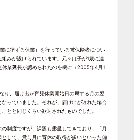
休業に準ずる休業）を行っている被保険者につい
仕組みが設けられています。元々は子が
1
歳に達
児休業延長が認められたのを機に（
2005
年
4
月
1
なり、届け出が育児休業開始日の属する月の翌
となっていました。それが、届け出が遅れた場合
たことと同じくらい歓迎されたものでした。
除の制度ですが、課題も露呈してきており、「月
因として、賞与月に育休の取得が多いといった偏