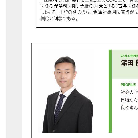
深田 
社会人1
日頃から
良く進ん