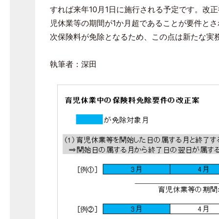
すれば来年
10
月
1
日に施行される予定です。改正
児休業等の期間が
1
か月超であることが要件とさ
次保険料が免除となるため、この点は新たな実
執筆者：深田