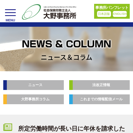
事務所パンフレット
日本語版
ENGLISH
toggle
MENU
navigation
ニュース＆コラム
ニュース
法改正情報
大野事務所コラム
これまでの情報配信メール
所定労働時間が長い日に年休を請求した