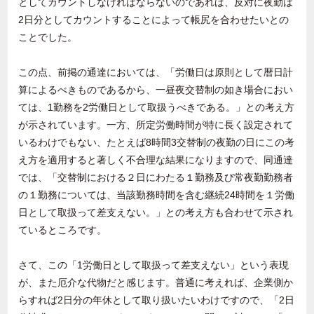
としてカウントしなければならないのであれば、反対に夜勤は
2日分としてカウントすることによって帳尻を合わせたいとの
ことでした。
この点、前掲の通達においては、「労働日は原則として暦日計
算によるべきものであるから、一昼夜交替制の如き場合におい
ては、1勤務を2労働日として取扱うべきである。」との考え方
が示されています。一方、所定労働時間が特に長く設定されて
いるわけでもない、たとえば8時間3交替制の夜勤の日にこの考
え方を適用すると著しく不合理な結果になりますので、同通達
では、「交替制における２日にわたる１勤務及び常夜勤勤務者
の１勤務については、当該勤務時間を含む継続24時間を１労働
日として取扱って差支えない。」との考え方も合わせて示され
ているところです。
さて、この「1労働日として取扱って差支えない」という表現
が、また厄介な代物だと感じます。普通に考えれば、企業側か
らすれば2日分の年休として取り扱いたいわけですので、「2日