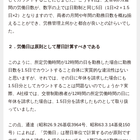
間の労働日数が、数字の上では日勤制と同じ5日（1日×2＋1.5
日×2）となりますので、両者の月間や年間の勤務日数を概ね揃
えることができ、労務管理上何かと都合が良いとの計らいでし
た。
２．労働日は原則として暦日計算すべきである
このように、所定労働時間が12時間の日を勤務した場合に勤務
日数を1.5日でカウントすること自体に実質的な違法性はない
と思いますが、それでは、その日に年休を請求した場合にも
1.5日分としてカウントすることは問題ないのでしょうか？実
際、A社様では、交替制勤務者が12時間の所定労働時間の日に
年休を請求した場合は、1.5日分を請求したものとして取り扱
っていました。
この点、通達（昭和26.9.26基収3964号、昭和63.3.14基発150
号）によれば、「労働日」は暦日単位で計算するのが原則です