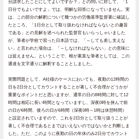
分請求したことにしてよいですか？」との問いに対して、「1
日分でもよいですよ」では、明解な回答になっていません。実
は、この部分の解釈について幾つかの労働基準監督署に確認し
たところ、「1日分として取り扱わなければならないとの趣旨
である」との見解を述べられた監督官もいらっしゃいました
が、筆者が学校で習った日本語では、「～しても差し支えな
い」と言われた場合は、「～しなければならない」との意味に
は捉えません。ということで、根が素直な筆者としては、この
通達を文字通りに解釈することとしました。
実際問題として、A社様のケースにおいても、夜勤の12時間の
日を2日分としてカウントすることが著しく不合理かどうかが
重要なポイントだと思いますが、通常の日の8時間に対して12
時間は相応に長い時間となっていますし、深夜0時を挟んで前
の日が6時間、後ろの日が6時間（深夜0時～1時は休憩時間）
と設定されていますので、これを2日分として取り扱うことが
著しく不合理であるとまではいえないのではないかと判断しま
した。ただ、このように夜勤の日の年休のみ2日分でカウント