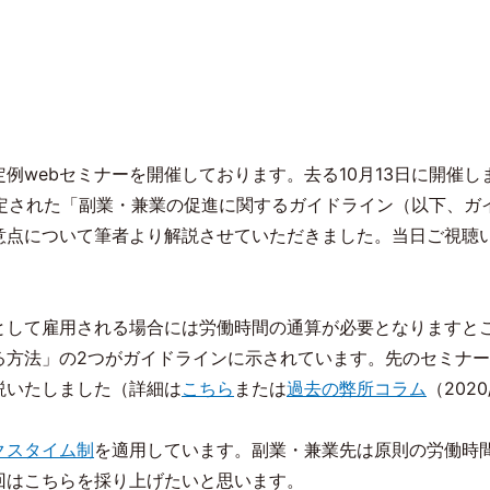
定例
web
セミナーを開催しております。去る
10
月
13
日に開催し
定された「副業・兼業の促進に関するガイドライン（以下、ガ
意点について筆者より解説させていただきました。当日ご視聴
として雇用される場合には労働時間の通算が必要となりますと
る方法」の
2
つがガイドラインに示されています。先のセミナー
説いたしました（詳細は
こちら
または
過去の弊所コラム
（
2020
クスタイム制
を適用しています。副業・兼業先は原則の労働時
回はこちらを採り上げたいと思います。