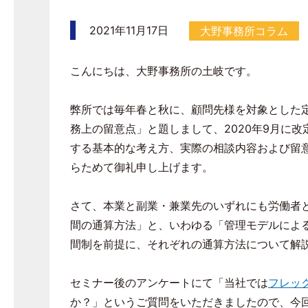
2021年11月17日
大野事務所コラム
こんにちは、大野事務所の土岐です。
弊所では毎年春と秋に、顧問先様を対象とした
務上の留意点」と題しまして、
2020
年
9
月に改
する基本的な考え方、実際の相談内容および留
らためて御礼申し上げます。
さて、本業と副業・兼業先のいずれにも労働者
間の通算方法」と、いわゆる「管理モデルによ
間制を前提に、それぞれの通算方法について解
セミナー後のアンケートにて「当社では
フレッ
か？」というご質問をいただきましたので、今