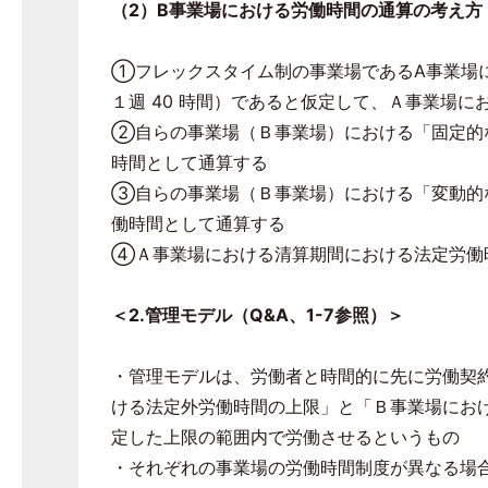
（
2
）
B
事業場における労働時間の通算の考え方
①フレックスタイム制の事業場である
A
事業場
１週
40
時間）であると仮定して、Ａ事業場に
②自らの事業場（Ｂ事業場）における「固定的
時間として通算する
③自らの事業場（Ｂ事業場）における「変動的
働時間として通算する
④Ａ事業場における清算期間における法定労働
＜
2.
管理モデル（
Q&A
、
1-7
参照）＞
・管理モデルは、労働者と時間的に先に労働契
ける法定外労働時間の上限」と「Ｂ事業場にお
定した上限の範囲内で労働させるというもの
・それぞれの事業場の労働時間制度が異なる場