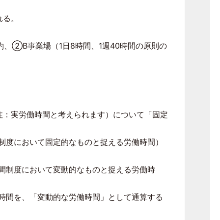
れる。
約、②
B
事業場（
1
日
8
時間、
1
週
40
時間の原則の
注：実労働時間と考えられます）について「固定
制度において固定的なものと捉える労働時間）
間制度において変動的なものと捉える労働時
時間を、「変動的な労働時間」として通算する