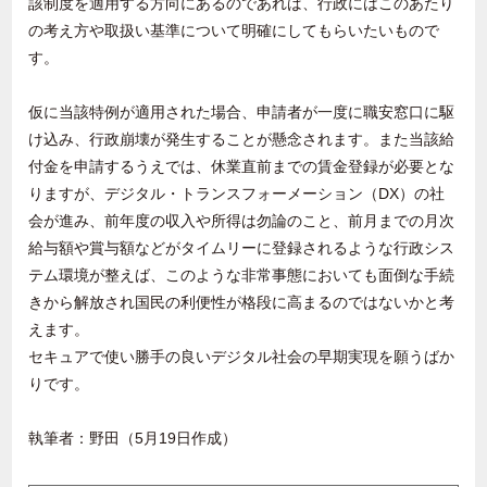
該制度を適用する方向にあるのであれば、行政にはこのあたり
の考え方や取扱い基準について明確にしてもらいたいもので
す。
仮に当該特例が適用された場合、申請者が一度に職安窓口に駆
け込み、行政崩壊が発生することが懸念されます。また当該給
付金を申請するうえでは、休業直前までの賃金登録が必要とな
りますが、デジタル・トランスフォーメーション（
DX
）の社
会が進み、前年度の収入や所得は勿論のこと、前月までの月次
給与額や賞与額などがタイムリーに登録されるような行政シス
テム環境が整えば、このような非常事態においても面倒な手続
きから解放され国民の利便性が格段に高まるのではないかと考
えます。
セキュアで使い勝手の良いデジタル社会の早期実現を願うばか
りです。
執筆者：野田（5月19日作成）