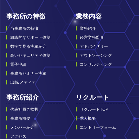
事務所の特徴
業務内容
当事務所の特徴
業務紹介
組織的なサポート体制
経営労務監査
数字で見る実績紹介
アドバイザリー
高いセキュリティ体制
アウトソーシング
電子申請
コンサルティング
事務所セミナー実績
出版/メディア
事務所紹介
リクルート
代表社員ご挨拶
リクルートTOP
事務所概要
求人概要
メンバー紹介
エントリーフォーム
アクセス