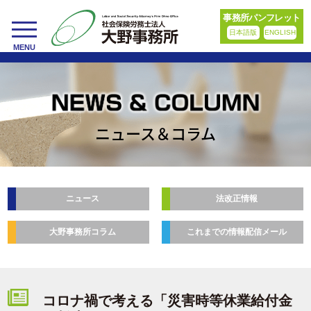
事務所パンフレット
日本語版
ENGLISH
toggle
MENU
navigation
ニュース＆コラム
ニュース
法改正情報
大野事務所コラム
これまでの情報配信メール
コロナ禍で考える「災害時等休業給付金