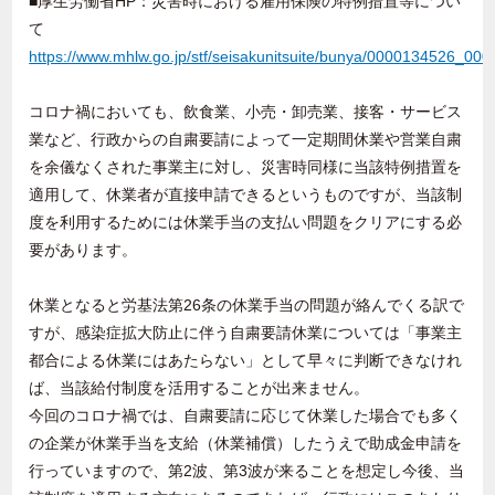
■厚生労働省
HP
：災害時における雇用保険の特例措置等につい
て
https://www.mhlw.go.jp/stf/seisakunitsuite/bunya/0000134526_000
コロナ禍においても、飲食業、小売・卸売業、接客・サービス
業など、行政からの自粛要請によって一定期間休業や営業自粛
を余儀なくされた事業主に対し、災害時同様に当該特例措置を
適用して、休業者が直接申請できるというものですが、当該制
度を利用するためには休業手当の支払い問題をクリアにする必
要があります。
休業となると労基法第
26
条の休業手当の問題が絡んでくる訳で
すが、感染症拡大防止に伴う自粛要請休業については「事業主
都合による休業にはあたらない」として早々に判断できなけれ
ば、当該給付制度を活用することが出来ません。
今回のコロナ禍では、自粛要請に応じて休業した場合でも多く
の企業が休業手当を支給（休業補償）したうえで助成金申請を
行っていますので、第
2
波、第
3
波が来ることを想定し今後、当