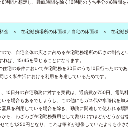
8時間と想定し、睡眠時間を除く16時間のうち半分の8時間
料金 × 在宅勤務場所の床面積／自宅の床面積 × 在宅勤
すので、自宅全体の広さに占める在宅勤務場所の広さの割合と
すれば、15/45を乗じることになります。
宅の条件において在宅勤務を30日のうち10日行ったのであれば、9,0
と同じく私生活における利用を考慮しているためです。
と、10日分の在宅勤務に対する実費は、通信費が750円、電気
ている場合もあるでしょうし、この他にもガス代や水道代を加
ス器具を利用している場合を除き、勤務に関連して使われる場
うから、わざわざ在宅勤務費用として割り出すほどかどうかは
わせても1,250円となり、これは筆者が想像していたよりも小