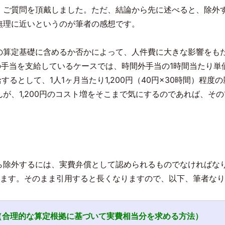
・ご質問を頂戴しました。ただ、結論から先に述べると、除外
無理に近いというのが筆者の感想です。
の算定基礎に含めるか否かによって、人件費に大きな影響をも
の手当を支給しているケースでは、時間外手当の1時間当たり単価に
するとして、1人1ヶ月当たり1,200円（40円×30時間）程度
が、1,200円のコスト増をそこまで気にするのであれば、そ
ら除外するには、実費弁償として認められるものでなければな
います。そのまま引用すると長くなりますので、以下、筆者な
（合理的な算定根拠に基づいて実費相当分を求める方法）