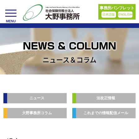
事務所パンフレット
日本語版
ENGLISH
toggle
MENU
navigation
ニュース＆コラム
ニュース
法改正情報
大野事務所コラム
これまでの情報配信メール