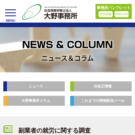
事務所パンフレット
日本語版
ENGLISH
toggle
MENU
navigation
ニュース＆コラム
ニュース
法改正情報
大野事務所コラム
これまでの情報配信メール
副業者の就労に関する調査