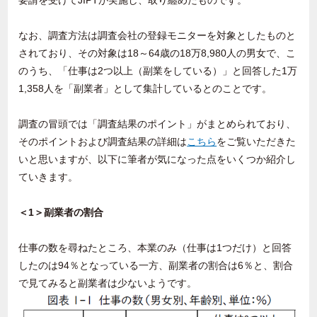
要請を受けて
JIPT
が実施し、取り纏めたものです。
なお、調査方法は調査会社の登録モニターを対象としたものと
されており、その対象は
18
～
64
歳の
18
万
8,980
人の男女で、こ
のうち、「仕事は
2
つ以上（副業をしている）」と回答した
1
万
1,358
人を「副業者」として集計しているとのことです。
調査の冒頭では「調査結果のポイント」がまとめられており、
そのポイントおよび調査結果の詳細は
こちら
をご覧いただきた
いと思いますが、以下に筆者が気になった点をいくつか紹介し
ていきます。
＜
1
＞副業者の割合
仕事の数を尋ねたところ、本業のみ（仕事は
1
つだけ）と回答
したのは
94
％となっている一方、副業者の割合は
6
％と、割合
で見てみると副業者は少ないようです。