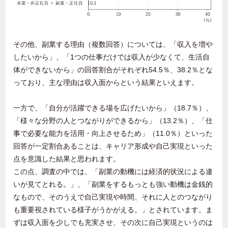
その他、副業する理由（複数回答）については、「収入を増や
したいから」、「
1
つの仕事だけでは収入が少なくて、生活自
体ができないから」の回答割合がそれぞれ
54.5
％、
38.2
％とな
っており、主な理由は収入面からという結果といえます。
一方で、「自分が活躍できる場を広げたいから」（
18.7
％）、
「様々な分野の人とつながりができるから」（
13.2
％）、「仕
事で必要な能力を活用・向上させるため」（
11.0
％）といった
回答が一定割合あることは、キャリア形成や自己実現といった
点を意識した結果と思われます。
この点、調査の中では、「副業の動機には経済的状況による違
いが見てとれる。」、「副業をするもっとも強い動機は金銭的
なもので、そのうえで自己実現や時間、それに人とのつながり
も重要視されている様子がうかがえる。」とされています。ま
ずは収入面を少しでも充実させ、その次に自己実現というのは