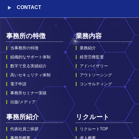
CONTACT
事務所の特徴
業務内容
当事務所の特徴
業務紹介
組織的なサポート体制
経営労務監査
数字で見る実績紹介
アドバイザリー
高いセキュリティ体制
アウトソーシング
電子申請
コンサルティング
事務所セミナー実績
出版/メディア
事務所紹介
リクルート
代表社員ご挨拶
リクルートTOP
事務所概要
求人概要