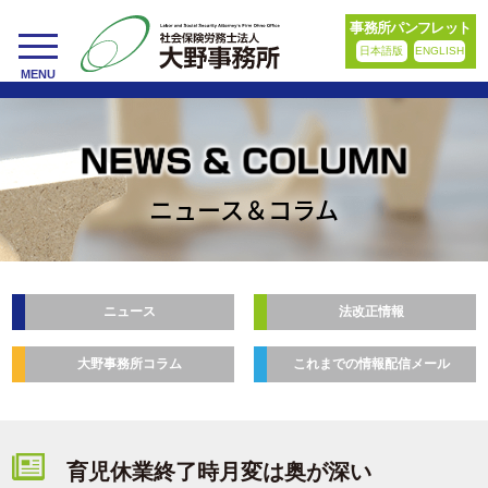
事務所パンフレット
日本語版
ENGLISH
toggle
MENU
navigation
ニュース＆コラム
ニュース
法改正情報
大野事務所コラム
これまでの情報配信メール
育児休業終了時月変は奥が深い