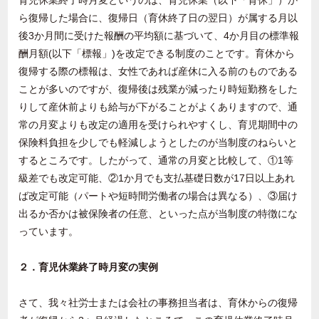
育児休業終了時月変というのは、育児休業（以下「育休」）か
ら復帰した場合に、復帰日（育休終了日の翌日）が属する月以
後3か月間に受けた報酬の平均額に基づいて、4か月目の標準報
酬月額(以下「標報」)を改定できる制度のことです。育休から
復帰する際の標報は、女性であれば産休に入る前のものである
ことが多いのですが、復帰後は残業が減ったり時短勤務をした
りして産休前よりも給与が下がることがよくありますので、通
常の月変よりも改定の適用を受けられやすくし、育児期間中の
保険料負担を少しでも軽減しようとしたのが当制度のねらいと
するところです。したがって、通常の月変と比較して、①1等
級差でも改定可能、②1か月でも支払基礎日数が17日以上あれ
ば改定可能（パートや短時間労働者の場合は異なる）、③届け
出るか否かは被保険者の任意、といった点が当制度の特徴にな
っています。
２．育児休業終了時月変の実例
さて、我々社労士または会社の事務担当者は、育休からの復帰