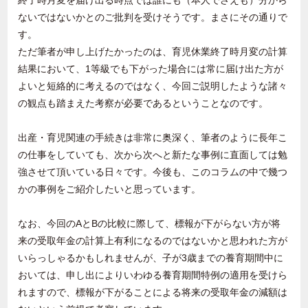
終了時月変を届け出る時点では誰にも（本人でさえも）分から
ないではないかとのご批判を受けそうです。まさにその通りで
す。
ただ筆者が申し上げたかったのは、育児休業終了時月変の計算
結果において、1等級でも下がった場合には常に届け出た方が
よいと短絡的に考えるのではなく、今回ご説明したような諸々
の観点も踏まえた考察が必要であるということなのです。
出産・育児関連の手続きは非常に奥深く、筆者のように長年こ
の仕事をしていても、次から次へと新たな事例に直面しては勉
強させて頂いている日々です。今後も、このコラムの中で幾つ
かの事例をご紹介したいと思っています。
なお、今回のAとBの比較に際して、標報が下がらない方が将
来の受取年金の計算上有利になるのではないかと思われた方が
いらっしゃるかもしれませんが、子が3歳までの養育期間中に
おいては、申し出によりいわゆる養育期間特例の適用を受けら
れますので、標報が下がることによる将来の受取年金の減額は