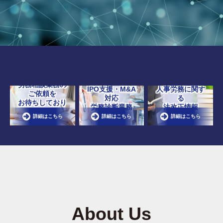
労務相談業務の
IPO支援・M&A
人事労務に関す
ご依頼を
対応
る
お待ちしており
労務診断業務
法改正情報
ます
詳細はこちら
詳細はこちら
詳細はこちら
About Us