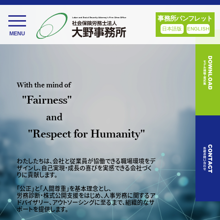
事務所パンフレット
toggle
日本語版
ENGLISH
MENU
navigation
With the mind of
"Fairness"
and
"Respect for Humanity"
わたしたちは、会社と従業員が協働できる職場環境をデ
ザインし、
自己実現・成長の喜びを実感できる会社づく
りに貢献します。
「公正」と「人間尊重」を基本理念とし、
労務診断・株式公開支援をはじめ、人事労務に関するア
ドバイザリー、
アウトソーシングに至るまで、組織的なサ
ポートを提供します。