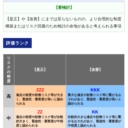
【要検討】
【是正】や【改善】にまでは至らないものの、より合理的な制度
構築またはリスク回避のため検討の余地があると考えられる事項
評価ランク
リ
ス
ク
【是正】
【改善】
の
程
度
ZZZ
KKK
違反の程度や財務リスク等が大き
重大な違反や財務リスク等に繋がるお
高
く、緊急性・重要度が高いと認め
それがあり、緊急性・重要度が高いと
られる
認められる
ZZ
KK
違反の程度や財務リスク等が比較
比較的大きな違反や財務リスク等に繋
中
的大きく、緊急性・重要度が中程
がるおそれがあり、緊急性・重要度が
度と認められる
中程度と認められる