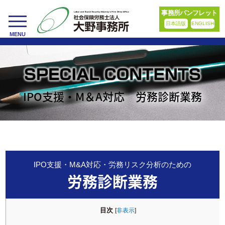
事務所パンフレット
日本語版
ENGLISH
toggle
MENU
navigation
IPO支援・M＆A対応 労務診断業務
IPO支援・M&A対応・労務リスク分析のための
労務診断業務
目次
[
非表示
]