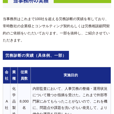
当事務所の実績
当事務所はこれまで100社を超える労務診断の実績を有しており、
常時数社の企業様とコンサルティング契約もしくは労務相談顧問契
約のご依頼をいただいております。一部を抜粋し、ご紹介させてい
ただきます。
労務診断の実績（具体例、一部）
会
業
従業
実施目的
社
種
員数
化
内部監査において、人事労務の整備・運用状況
学
について幾つか指摘を受けた。これまで外部専
A
品
8,000
門家にみてもらったことがないので、これを機
社
製
名
に、問題点や課題を洗いざらい発見して、より