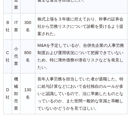
造
健全な運営を目指したい。
業
株式上場を３年後に控えており、幹事の証券会
B
IT
300
社から労務リスクについて診断を受けるよう提
社
業
名
案された。
M&Aを予定しているが、合併先企業の人事労務
小
C
800
制度および運用状況について把握できていない
売
社
名
ため、特に簿外債務や潜在リスクなどを発見し
業
たい。
機
長年人事労務を担当していた者が退職した。特
械
に給与計算などにおいて会社独自のルールが多
D
130
卸
いと認識しているので、法に準拠したものとな
社
名
売
っているのか、また世間一般的な常識と乖離し
業
ていないかどうかを見てほしい。