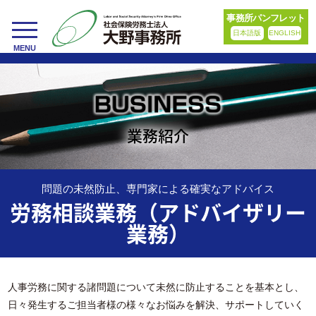
事務所パンフレット
日本語版
ENGLISH
toggle
MENU
navigation
業務紹介
問題の未然防止、専門家による確実なアドバイス
労務相談業務（アドバイザリー
業務）
人事労務に関する諸問題について未然に防止することを基本とし、
日々発生するご担当者様の様々なお悩みを解決、サポートしていく