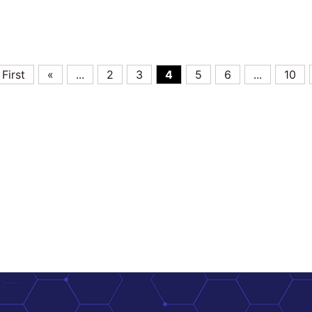
 First
«
...
2
3
4
5
6
...
10