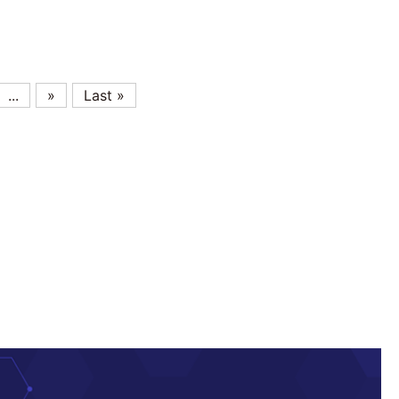
...
»
Last »