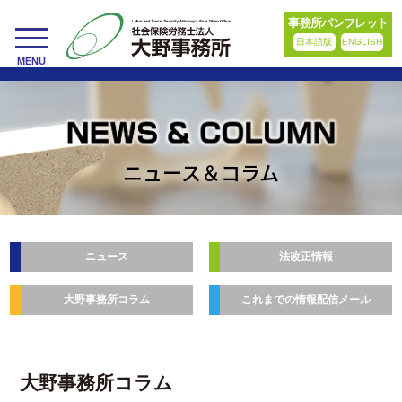
事務所パンフレット
日本語版
ENGLISH
toggle
MENU
navigation
ニュース＆コラム
ニュース
法改正情報
大野事務所コラム
これまでの情報配信メール
大野事務所コラム