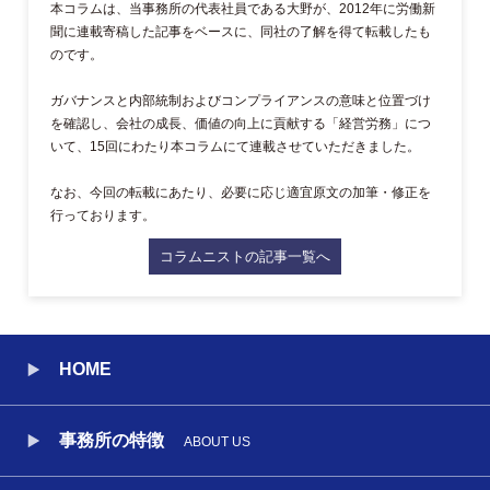
本コラムは、当事務所の代表社員である大野が、2012年に労働新
聞に連載寄稿した記事をベースに、同社の了解を得て転載したも
のです。
ガバナンスと内部統制およびコンプライアンスの意味と位置づけ
を確認し、会社の成長、価値の向上に貢献する「経営労務」につ
いて、15回にわたり本コラムにて連載させていただきました。
なお、今回の転載にあたり、必要に応じ適宜原文の加筆・修正を
行っております。
コラムニストの記事一覧へ
HOME
事務所の特徴
ABOUT US