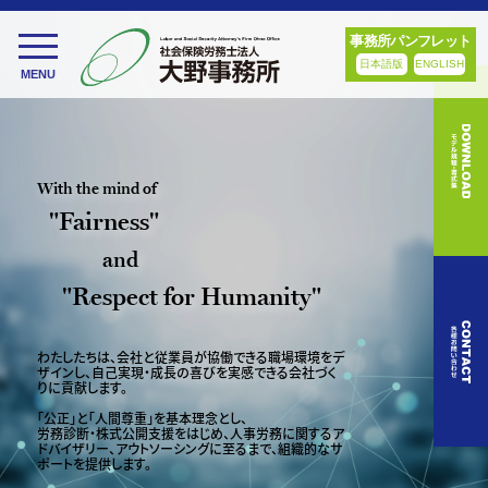
事務所パンフレット
toggle
日本語版
ENGLISH
MENU
navigation
With the mind of
"Fairness"
and
"Respect for Humanity"
わたしたちは、会社と従業員が協働できる職場環境をデ
ザインし、
自己実現・成長の喜びを実感できる会社づく
りに貢献します。
「公正」と「人間尊重」を基本理念とし、
労務診断・株式公開支援をはじめ、人事労務に関するア
ドバイザリー、
アウトソーシングに至るまで、組織的なサ
ポートを提供します。