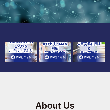
労務相談業務の
IPO支援・M&A
人事労務に関す
ご依頼を
対応
る
お待ちしており
労務診断業務
法改正情報
ます
詳細はこちら
詳細はこちら
詳細はこちら
About Us