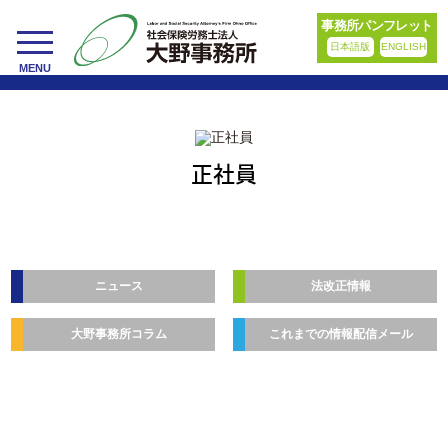
事務所パンフレット
日本語版
ENGLISH
toggle
MENU
navigation
正社員
ニュース
法改正情報
大野事務所コラム
これまでの情報配信メール