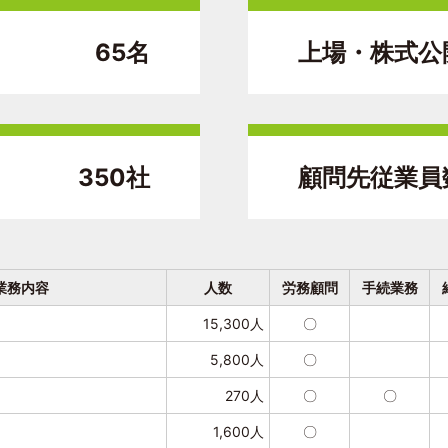
65名
上場・株式公
350社
顧問先従業員
業務内容
人数
労務顧問
手続業務
15,300人
〇
5,800人
〇
270人
〇
〇
）
1,600人
〇