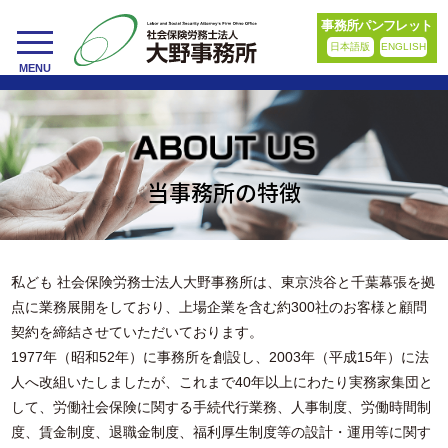
事務所パンフレット
日本語版
ENGLISH
toggle
MENU
navigation
当事務所の特徴
私ども 社会保険労務士法人大野事務所は、東京渋谷と千葉幕張を拠
点に業務展開をしており、上場企業を含む約300社のお客様と顧問
契約を締結させていただいております。
1977年（昭和52年）に事務所を創設し、2003年（平成15年）に法
人へ改組いたしましたが、これまで40年以上にわたり実務家集団と
して、労働社会保険に関する手続代行業務、人事制度、労働時間制
度、賃金制度、退職金制度、福利厚生制度等の設計・運用等に関す