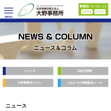
事務所パンフレット
日本語版
ENGLISH
toggle
MENU
navigation
ニュース＆コラム
ニュース
法改正情報
大野事務所コラム
これまでの情報配信メール
ニュース