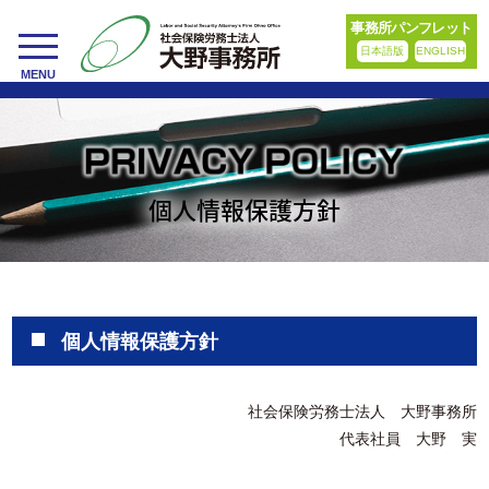
事務所パンフレット
日本語版
ENGLISH
toggle
MENU
navigation
個人情報保護方針
個人情報保護方針
社会保険労務士法人 大野事務所
代表社員 大野 実